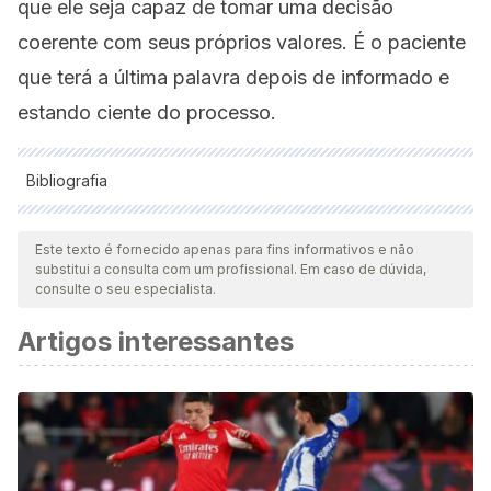
que ele seja capaz de tomar uma decisão
coerente com seus próprios valores. É o paciente
que terá a última palavra depois de informado e
estando ciente do processo.
Bibliografia
Todas as fontes citadas foram minuciosamente revisadas por
nossa equipe para garantir sua qualidade, confiabilidade,
Este texto é fornecido apenas para fins informativos e não
substitui a consulta com um profissional. Em caso de dúvida,
atualidade e validade. A bibliografia deste artigo foi
consulte o seu especialista.
considerada confiável e precisa academicamente ou
Artigos interessantes
cientificamente.
Katz, J. (2002).
El mundo silencioso de médico y
paciente
. JHU Presione.
Luelmo, A. D. (2001). Régimen jurídico del consentimiento
informado y la historia clínica de los pacientes en la ley