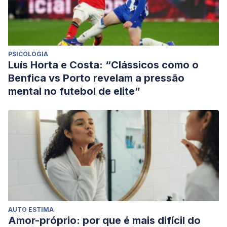
gallega 3/2001, de 28 de mayo.
Revista xurídica galega
,
(33), 327-342.
PSICOLOGIA
Luís Horta e Costa: “Clássicos como o
Benfica vs Porto revelam a pressão
mental no futebol de elite”
AUTO ESTIMA
Amor-próprio: por que é mais difícil do