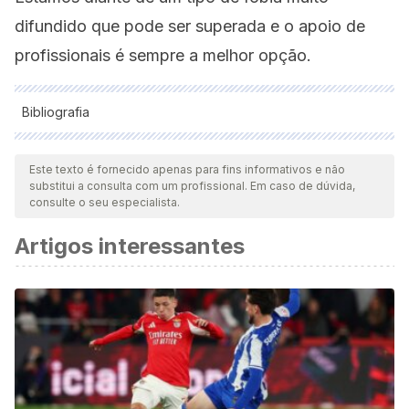
difundido que pode ser superada e o apoio de
profissionais é sempre a melhor opção.
Bibliografia
Todas as fontes citadas foram minuciosamente revisadas por
nossa equipe para garantir sua qualidade, confiabilidade,
Este texto é fornecido apenas para fins informativos e não
substitui a consulta com um profissional. Em caso de dúvida,
atualidade e validade. A bibliografia deste artigo foi
consulte o seu especialista.
considerada confiável e precisa academicamente ou
Artigos interessantes
cientificamente.
Reid DJ, Reid FJ. Text or talk? Social anxiety, loneliness,
and divergent preferences for cell phone use.
Cyberpsychol Behav. 2007 Jun;10(3):424-35. doi:
10.1089/cpb.2006.9936. PMID: 17594267.