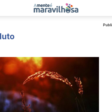
Publ
luto