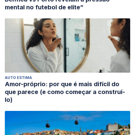
intense anger. Happiness, healing, enhancement: Your
mental no futebol de elite”
casebook collection for applying positive psychology in
therapy, 1-14.
Seligman, M. E., Rashid, T., & Parks, A. C. (2006). Positive
psychotherapy. American psychologist, 61(8), 774.
AUTO ESTIMA
Amor-próprio: por que é mais difícil do
que parece (e como começar a construí-
lo)